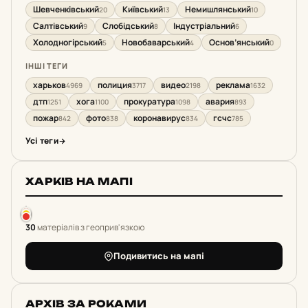
Шевченківський
Київський
Немишлянський
20
13
10
Салтівський
Слобідський
Індустріальний
9
8
6
Холодногірський
Новобаварський
Основ’янський
5
4
0
ІНШІ ТЕГИ
харьков
полиция
видео
реклама
4969
3717
2198
1632
дтп
хога
прокуратура
авария
1251
1100
1098
893
пожар
фото
коронавирус
гсчс
842
838
834
785
Усі теги
ХАРКІВ НА МАПІ
30
матеріалів з геоприв'язкою
Подивитись на мапі
АРХІВ ЗА РОКАМИ