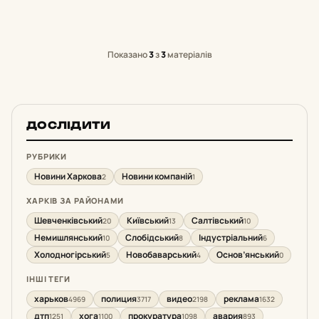
Показано
3
з
3
матеріалів
ДОСЛІДИТИ
РУБРИКИ
Новини Харкова
Новини компаній
2
1
ХАРКІВ ЗА РАЙОНАМИ
Шевченківський
Київський
Салтівський
20
13
10
Немишлянський
Слобідський
Індустріальний
10
8
6
Холодногірський
Новобаварський
Основ’янський
5
4
0
ІНШІ ТЕГИ
харьков
полиция
видео
реклама
4969
3717
2198
1632
дтп
хога
прокуратура
авария
1251
1100
1098
893