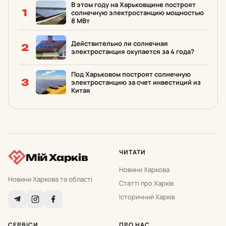
В этом году на Харьковщине построят
1
солнечную электростанцию мощностью
8 МВт
Действительно ли солнечная
2
электростанция окупается за 4 года?
Под Харьковом построят солнечную
3
электростанцию за счет инвестиций из
Китая
ЧИТАТИ
Мій Харків
Новини Харкова
Новини Харкова та області
Статті про Харків
Історичний Харків
СЕРВІСИ
ПРО НАС