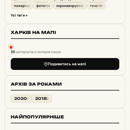
пожар
фото
коронавирус
гсчс
842
838
834
785
Усі теги
ХАРКІВ НА МАПІ
30
матеріалів з геоприв'язкою
Подивитись на мапі
АРХІВ ЗА РОКАМИ
2020
2018
1
2
НАЙПОПУЛЯРНІШЕ