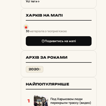
Усі теги
ХАРКІВ НА МАПІ
30
матеріалів з геоприв'язкою
Подивитись на мапі
АРХІВ ЗА РОКАМИ
2020
3
НАЙПОПУЛЯРНІШЕ
Под Харьковом люди
1
перекрыли трассу (видео)