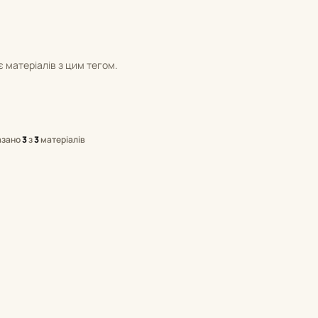
 матеріалів з цим тегом.
азано
3
з
3
матеріалів