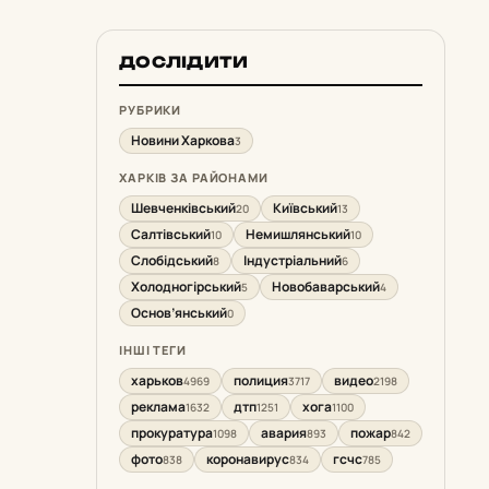
ДОСЛІДИТИ
РУБРИКИ
Новини Харкова
3
ХАРКІВ ЗА РАЙОНАМИ
Шевченківський
Київський
20
13
Салтівський
Немишлянський
10
10
Слобідський
Індустріальний
8
6
Холодногірський
Новобаварський
5
4
Основ’янський
0
ІНШІ ТЕГИ
харьков
полиция
видео
4969
3717
2198
реклама
дтп
хога
1632
1251
1100
прокуратура
авария
пожар
1098
893
842
фото
коронавирус
гсчс
838
834
785