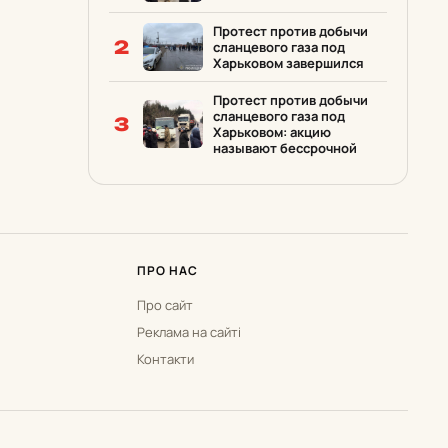
Протест против добычи
2
сланцевого газа под
Харьковом завершился
Протест против добычи
сланцевого газа под
3
Харьковом: акцию
называют бессрочной
ПРО НАС
Про сайт
Реклама на сайті
Контакти