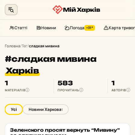
Мій Харків
Статті
Новини
Погода
Карта тривог
+31°
Перейти
до
Головна
/
Тег
/
сладкая мивина
контенту
#сладкая мивина
Харків
1
583
1
МАТЕРІАЛІВ
ПРОЧИТАНЬ
АВТОРІВ
i
i
i
Усі
Новини Харкова
1
Зе­лен­ско­го просят вер­нуть “Мивину”
НОВИНИ ХАРКОВА
★ ОБРАНЕ