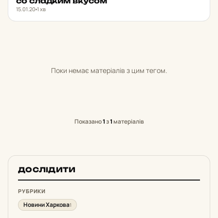
со слад­ким вкусом
15.01.20
1 хв
Поки немає матеріалів з цим тегом.
Показано
1
з
1
матеріалів
ДОСЛІДИТИ
РУБРИКИ
Новини Харкова
1