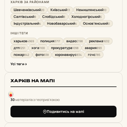
ХАРКІВ ЗА РАЙОНАМИ
Шевченківський
Київський
Немишлянський
20
13
10
Салтівський
Слобідський
Холодногірський
9
8
5
Індустріальний
Новобаварський
Основ’янський
4
4
0
ІНШІ ТЕГИ
харьков
полиция
видео
реклама
4969
3717
2198
1632
дтп
хога
прокуратура
авария
1251
1100
1098
893
пожар
фото
коронавирус
гсчс
842
838
834
785
Усі теги
ХАРКІВ НА МАПІ
30
матеріалів з геоприв'язкою
Подивитись на мапі