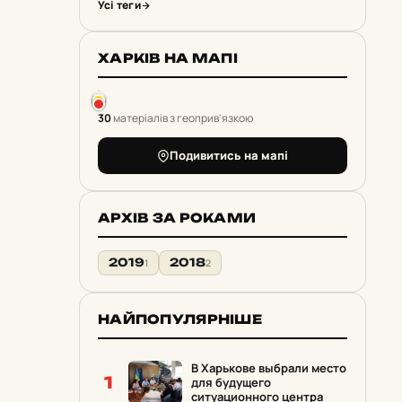
Усі теги
ХАРКІВ НА МАПІ
30
матеріалів з геоприв'язкою
Подивитись на мапі
АРХІВ ЗА РОКАМИ
2019
2018
1
2
НАЙПОПУЛЯРНІШЕ
В Харькове выбрали место
1
для будущего
ситуационного центра