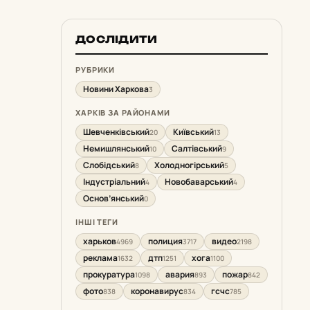
ДОСЛІДИТИ
РУБРИКИ
Новини Харкова
3
ХАРКІВ ЗА РАЙОНАМИ
Шевченківський
Київський
20
13
Немишлянський
Салтівський
10
9
Слобідський
Холодногірський
8
5
Індустріальний
Новобаварський
4
4
Основ’янський
0
ІНШІ ТЕГИ
харьков
полиция
видео
4969
3717
2198
реклама
дтп
хога
1632
1251
1100
прокуратура
авария
пожар
1098
893
842
фото
коронавирус
гсчс
838
834
785