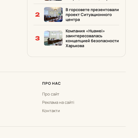
В горсовете презентовали
2
проект Ситуационного
центра
Компания «Huawei»
заинтересовалась
3
концепцией безопасности
Харькова
ПРО НАС
Про сайт
Реклама на сайті
Контакти