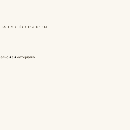
 матеріалів з цим тегом.
азано
3
з
3
матеріалів