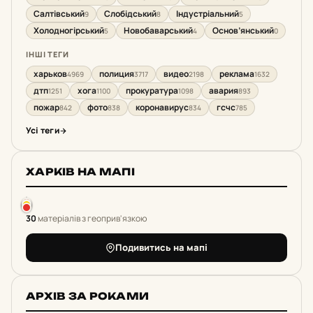
Салтівський
Слобідський
Індустріальний
9
8
5
Холодногірський
Новобаварський
Основ’янський
5
4
0
ІНШІ ТЕГИ
харьков
полиция
видео
реклама
4969
3717
2198
1632
дтп
хога
прокуратура
авария
1251
1100
1098
893
пожар
фото
коронавирус
гсчс
842
838
834
785
Усі теги
ХАРКІВ НА МАПІ
30
матеріалів з геоприв'язкою
Подивитись на мапі
АРХІВ ЗА РОКАМИ