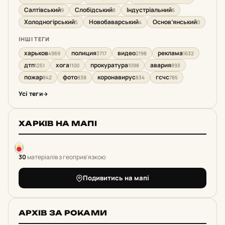
Салтівський
Слобідський
Індустріальний
9
8
6
Холодногірський
Новобаварський
Основ’янський
5
4
0
ІНШІ ТЕГИ
харьков
полиция
видео
реклама
4969
3717
2198
1632
дтп
хога
прокуратура
авария
1251
1100
1098
893
пожар
фото
коронавирус
гсчс
842
838
834
785
Усі теги
ХАРКІВ НА МАПІ
30
матеріалів з геоприв'язкою
Подивитись на мапі
АРХІВ ЗА РОКАМИ