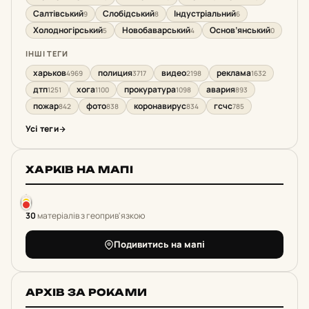
Салтівський
Слобідський
Індустріальний
9
8
6
Холодногірський
Новобаварський
Основ’янський
5
4
0
ІНШІ ТЕГИ
харьков
полиция
видео
реклама
4969
3717
2198
1632
дтп
хога
прокуратура
авария
1251
1100
1098
893
пожар
фото
коронавирус
гсчс
842
838
834
785
Усі теги
ХАРКІВ НА МАПІ
30
матеріалів з геоприв'язкою
Подивитись на мапі
АРХІВ ЗА РОКАМИ