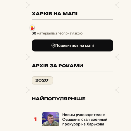
ХАРКІВ НА МАПІ
30
матеріалів з геоприв'язкою
Подивитись на мапі
АРХІВ ЗА РОКАМИ
2020
1
НАЙПОПУЛЯРНІШЕ
Новым руководителем
1
Сумщины стал военный
прокурор из Харькова