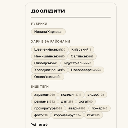
ДОСЛІДИТИ
РУБРИКИ
Новини Харкова
1
ХАРКІВ ЗА РАЙОНАМИ
Шевченківський
Київський
20
13
Немишлянський
Салтівський
10
9
Слобідський
Індустріальний
8
5
Холодногірський
Новобаварський
5
4
Основ’янський
0
ІНШІ ТЕГИ
харьков
полиция
видео
4969
3717
2198
реклама
дтп
хога
1632
1251
1100
прокуратура
авария
пожар
1098
893
842
фото
коронавирус
гсчс
838
834
785
Усі теги