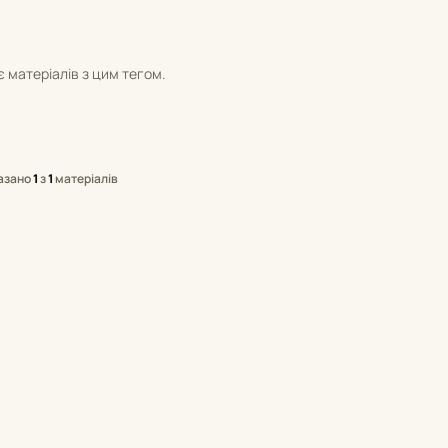
 матеріалів з цим тегом.
азано
1
з
1
матеріалів