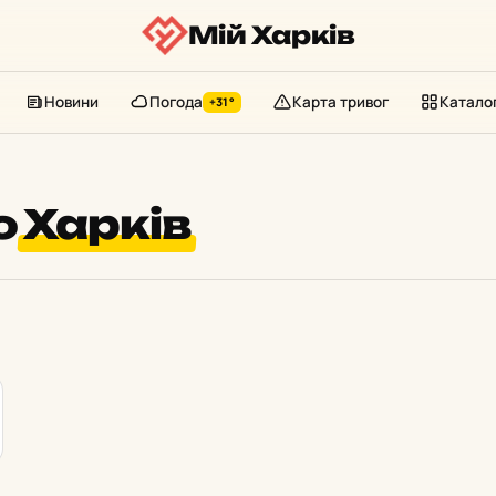
Мій Харків
Новини
Погода
Карта тривог
Катало
+31°
о
Харків