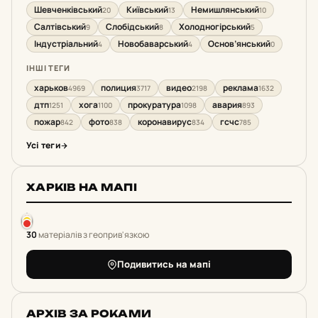
Шевченківський
Київський
Немишлянський
20
13
10
Салтівський
Слобідський
Холодногірський
9
8
5
Індустріальний
Новобаварський
Основ’янський
4
4
0
ІНШІ ТЕГИ
харьков
полиция
видео
реклама
4969
3717
2198
1632
дтп
хога
прокуратура
авария
1251
1100
1098
893
пожар
фото
коронавирус
гсчс
842
838
834
785
Усі теги
ХАРКІВ НА МАПІ
30
матеріалів з геоприв'язкою
Подивитись на мапі
АРХІВ ЗА РОКАМИ