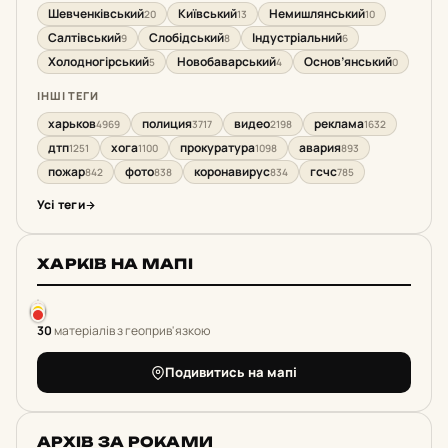
Шевченківський
Київський
Немишлянський
20
13
10
Салтівський
Слобідський
Індустріальний
9
8
6
Холодногірський
Новобаварський
Основ’янський
5
4
0
ІНШІ ТЕГИ
харьков
полиция
видео
реклама
4969
3717
2198
1632
дтп
хога
прокуратура
авария
1251
1100
1098
893
пожар
фото
коронавирус
гсчс
842
838
834
785
Усі теги
ХАРКІВ НА МАПІ
30
матеріалів з геоприв'язкою
Подивитись на мапі
АРХІВ ЗА РОКАМИ