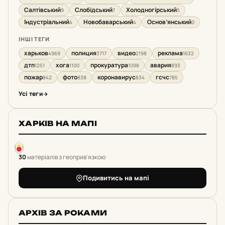
Салтівський
Слобідський
Холодногірський
9
7
5
Індустріальний
Новобаварський
Основ’янський
4
4
0
ІНШІ ТЕГИ
харьков
полиция
видео
реклама
4969
3717
2198
1632
дтп
хога
прокуратура
авария
1251
1100
1098
893
пожар
фото
коронавирус
гсчс
842
838
834
785
Усі теги
ХАРКІВ НА МАПІ
30
матеріалів з геоприв'язкою
Подивитись на мапі
АРХІВ ЗА РОКАМИ