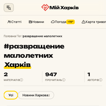
Мій Харків
Статті
Новини
Погода
Карта триво
+19°
Перейти
до
Головна
/
Тег
/
развращение малолетних
контенту
#развращение
малолетних
Харків
2
947
1
МАТЕРІАЛІВ
ПРОЧИТАНЬ
АВТОРІВ
i
i
i
Усі
Новини Харкова
2