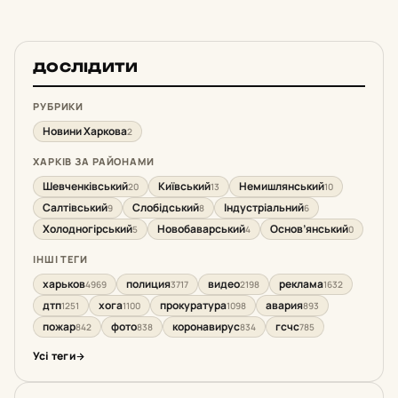
ДОСЛІДИТИ
РУБРИКИ
Новини Харкова
2
ХАРКІВ ЗА РАЙОНАМИ
Шевченківський
Київський
Немишлянський
20
13
10
Салтівський
Слобідський
Індустріальний
9
8
6
Холодногірський
Новобаварський
Основ’янський
5
4
0
ІНШІ ТЕГИ
харьков
полиция
видео
реклама
4969
3717
2198
1632
дтп
хога
прокуратура
авария
1251
1100
1098
893
пожар
фото
коронавирус
гсчс
842
838
834
785
Усі теги