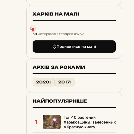
ХАРКІВ НА МАПІ
30
матеріалів з геоприв'язкою
Подивитись на мапі
АРХІВ ЗА РОКАМИ
2020
2017
2
1
НАЙПОПУЛЯРНІШЕ
Топ-10 растений
1
Харьковщины, занесенных
в Красную книгу