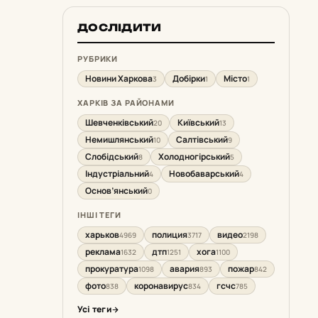
ДОСЛІДИТИ
РУБРИКИ
Новини Харкова
Добірки
Місто
3
1
1
ХАРКІВ ЗА РАЙОНАМИ
Шевченківський
Київський
20
13
Немишлянський
Салтівський
10
9
Слобідський
Холодногірський
8
5
Індустріальний
Новобаварський
4
4
Основ’янський
0
ІНШІ ТЕГИ
харьков
полиция
видео
4969
3717
2198
реклама
дтп
хога
1632
1251
1100
прокуратура
авария
пожар
1098
893
842
фото
коронавирус
гсчс
838
834
785
Усі теги