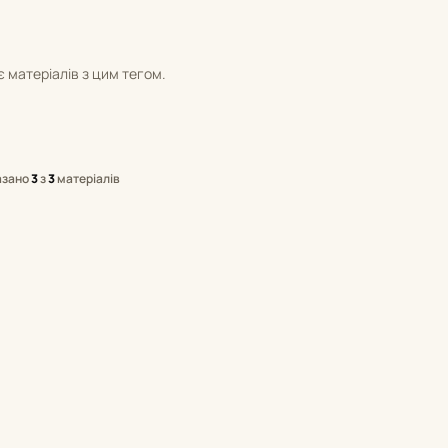
 матеріалів з цим тегом.
азано
3
з
3
матеріалів