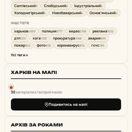
Салтівський
Слобідський
Індустріальний
9
8
6
Холодногірський
Новобаварський
Основ’янський
5
4
0
ІНШІ ТЕГИ
харьков
полиция
видео
реклама
4969
3717
2198
1632
дтп
хога
прокуратура
авария
1251
1100
1098
893
пожар
фото
коронавирус
гсчс
842
838
834
785
Усі теги
ХАРКІВ НА МАПІ
30
матеріалів з геоприв'язкою
Подивитись на мапі
АРХІВ ЗА РОКАМИ