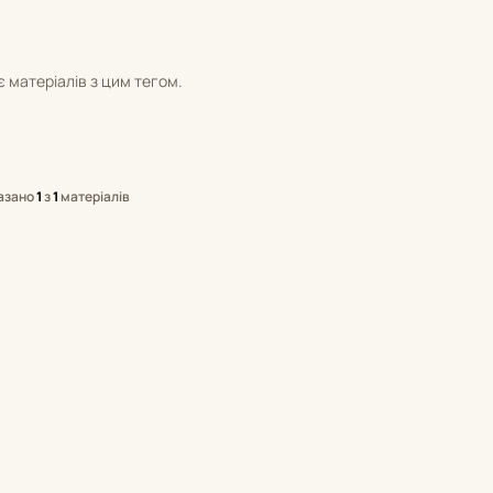
 матеріалів з цим тегом.
азано
1
з
1
матеріалів