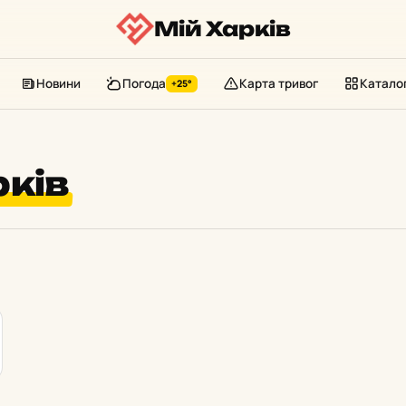
Мій Харків
Новини
Погода
Карта тривог
Катало
+25°
рків