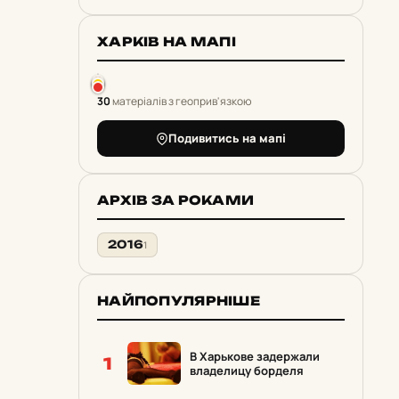
ХАРКІВ НА МАПІ
30
матеріалів з геоприв'язкою
Подивитись на мапі
АРХІВ ЗА РОКАМИ
2016
1
НАЙПОПУЛЯРНІШЕ
В Харькове задержали
1
владелицу борделя