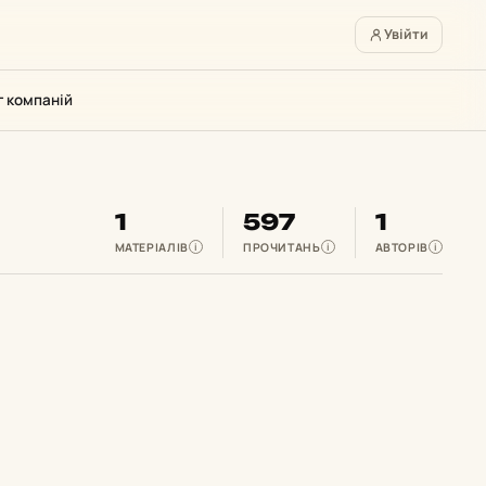
Увійти
г компаній
1
597
1
МАТЕРІАЛІВ
ПРОЧИТАНЬ
АВТОРІВ
i
i
i