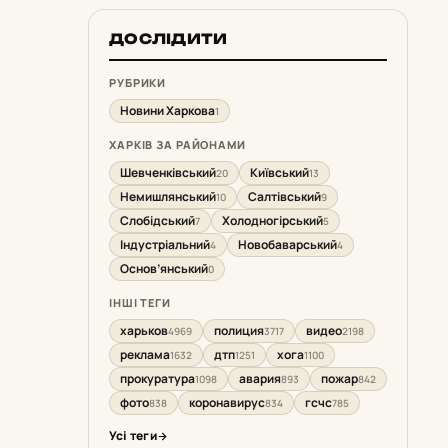
ДОСЛІДИТИ
РУБРИКИ
Новини Харкова
1
ХАРКІВ ЗА РАЙОНАМИ
Шевченківський
Київський
20
13
Немишлянський
Салтівський
10
9
Слобідський
Холодногірський
7
5
Індустріальний
Новобаварський
4
4
Основ’янський
0
ІНШІ ТЕГИ
харьков
полиция
видео
4969
3717
2198
реклама
дтп
хога
1632
1251
1100
прокуратура
авария
пожар
1098
893
842
фото
коронавирус
гсчс
838
834
785
Усі теги