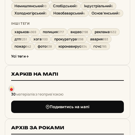
Немишлянський
Слобідський
Індустріальний
10
8
6
Холодногірський
Новобаварський
Основ’янський
5
4
0
ІНШІ ТЕГИ
харьков
полиция
видео
реклама
4969
3717
2198
1632
дтп
хога
прокуратура
авария
1251
1100
1098
893
пожар
фото
коронавирус
гсчс
842
838
834
785
Усі теги
ХАРКІВ НА МАПІ
30
матеріалів з геоприв'язкою
Подивитись на мапі
АРХІВ ЗА РОКАМИ