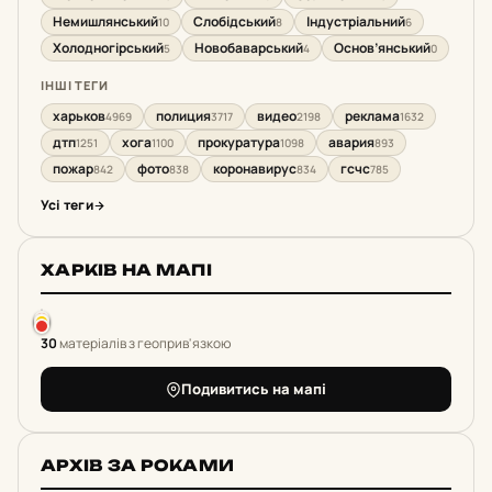
Немишлянський
Слобідський
Індустріальний
10
8
6
Холодногірський
Новобаварський
Основ’янський
5
4
0
ІНШІ ТЕГИ
харьков
полиция
видео
реклама
4969
3717
2198
1632
дтп
хога
прокуратура
авария
1251
1100
1098
893
пожар
фото
коронавирус
гсчс
842
838
834
785
Усі теги
ХАРКІВ НА МАПІ
30
матеріалів з геоприв'язкою
Подивитись на мапі
АРХІВ ЗА РОКАМИ