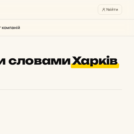
Увійти
г компаній
ми словами
Харків