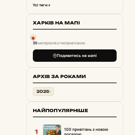
Усі теги
ХАРКІВ НА МАПІ
30
матеріалів з геоприв'язкою
Подивитись на мапі
АРХІВ ЗА РОКАМИ
2025
1
НАЙПОПУЛЯРНІШЕ
100 привітань з новою
1
посадою