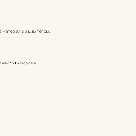
 матеріалів з цим тегом.
азано
1
з
1
матеріалів