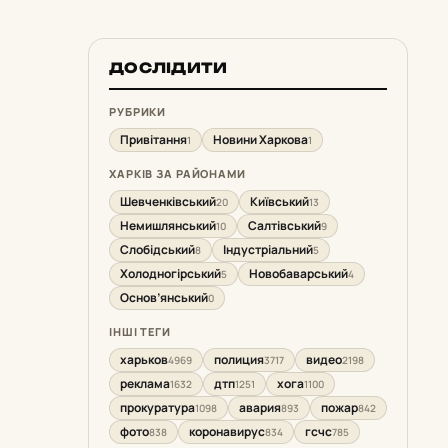
ДОСЛІДИТИ
РУБРИКИ
Привітання
Новини Харкова
1
1
ХАРКІВ ЗА РАЙОНАМИ
Шевченківський
Київський
20
13
Немишлянський
Салтівський
10
9
Слобідський
Індустріальний
8
5
Холодногірський
Новобаварський
5
4
Основ’янський
0
ІНШІ ТЕГИ
харьков
полиция
видео
4969
3717
2198
реклама
дтп
хога
1632
1251
1100
прокуратура
авария
пожар
1098
893
842
фото
коронавирус
гсчс
838
834
785