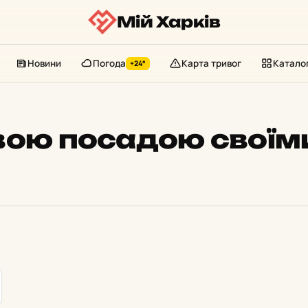
Мій Харків
Новини
Погода
Карта тривог
Катало
+24°
овою посадою свої