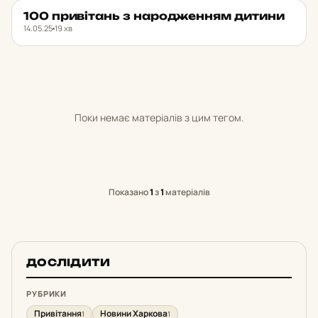
100 при­ві­тань з на­ро­джен­ням дитини
НОВИНИ ХАРКОВА
★ ОБРАНЕ
14.05.25
19 хв
Поки немає матеріалів з цим тегом.
Показано
1
з
1
матеріалів
ДОСЛІДИТИ
РУБРИКИ
Привітання
Новини Харкова
1
1