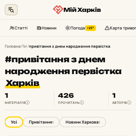
Мій Харків
Статті
Новини
Погода
Карта триво
+23°
Перейти
до
Головна
/
Тег
/
привітання з днем народження первістка
контенту
#привітання з днем
народження первістка
Харків
1
426
1
МАТЕРІАЛІВ
ПРОЧИТАНЬ
АВТОРІВ
i
i
i
Усі
Привітання
Новини Харкова
1
1