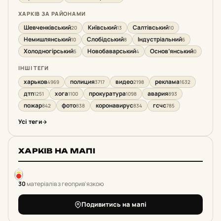
ХАРКІВ ЗА РАЙОНАМИ
Шевченківський
Київський
Салтівський
20
13
10
Немишлянський
Слобідський
Індустріальний
10
8
6
Холодногірський
Новобаварський
Основ’янський
5
4
0
ІНШІ ТЕГИ
харьков
полиция
видео
реклама
4969
3717
2198
1632
дтп
хога
прокуратура
авария
1251
1100
1098
893
пожар
фото
коронавирус
гсчс
842
838
834
785
Усі теги
ХАРКІВ НА МАПІ
30
матеріалів з геоприв'язкою
Подивитись на мапі