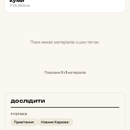
куми
17.05.25
22 хв
Поки немає матеріалів з цим тегом.
Показано
1
з
1
матеріалів
ДОСЛІДИТИ
РУБРИКИ
Привітання
Новини Харкова
1
1