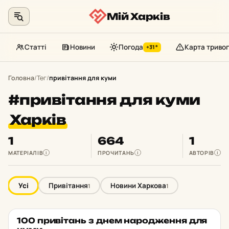
Мій Харків
Статті
Новини
Погода
Карта тривог
+31°
Перейти
до
Головна
/
Тег
/
привітання для куми
контенту
#привітання для куми
Харків
1
664
1
МАТЕРІАЛІВ
ПРОЧИТАНЬ
АВТОРІВ
i
i
i
Усі
Привітання
Новини Харкова
1
1
100 при­ві­тань з днем на­ро­джен­ня для
НОВИНИ ХАРКОВА
★ ОБРАНЕ