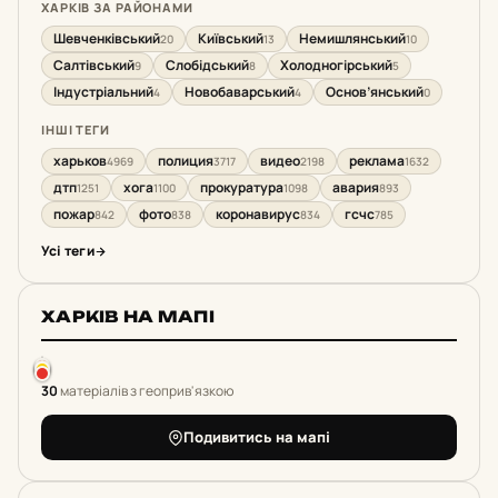
ХАРКІВ ЗА РАЙОНАМИ
Шевченківський
Київський
Немишлянський
20
13
10
Салтівський
Слобідський
Холодногірський
9
8
5
Індустріальний
Новобаварський
Основ’янський
4
4
0
ІНШІ ТЕГИ
харьков
полиция
видео
реклама
4969
3717
2198
1632
дтп
хога
прокуратура
авария
1251
1100
1098
893
пожар
фото
коронавирус
гсчс
842
838
834
785
Усі теги
ХАРКІВ НА МАПІ
30
матеріалів з геоприв'язкою
Подивитись на мапі