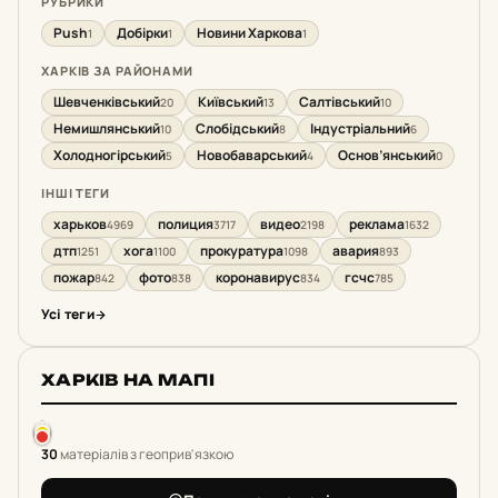
РУБРИКИ
Push
Добірки
Новини Харкова
1
1
1
ХАРКІВ ЗА РАЙОНАМИ
Шевченківський
Київський
Салтівський
20
13
10
Немишлянський
Слобідський
Індустріальний
10
8
6
Холодногірський
Новобаварський
Основ’янський
5
4
0
ІНШІ ТЕГИ
харьков
полиция
видео
реклама
4969
3717
2198
1632
дтп
хога
прокуратура
авария
1251
1100
1098
893
пожар
фото
коронавирус
гсчс
842
838
834
785
Усі теги
ХАРКІВ НА МАПІ
30
матеріалів з геоприв'язкою