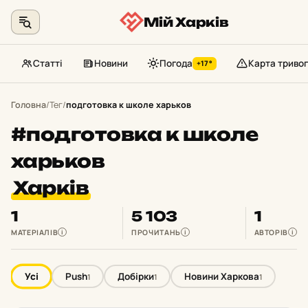
Мій Харків
Статті
Новини
Погода
Карта тривог
+17°
Перейти
до
Головна
/
Тег
/
подготовка к школе харьков
контенту
#подготовка к школе
харьков
Харків
1
5 103
1
МАТЕРІАЛІВ
ПРОЧИТАНЬ
АВТОРІВ
i
i
i
Усі
Push
Добірки
Новини Харкова
1
1
1