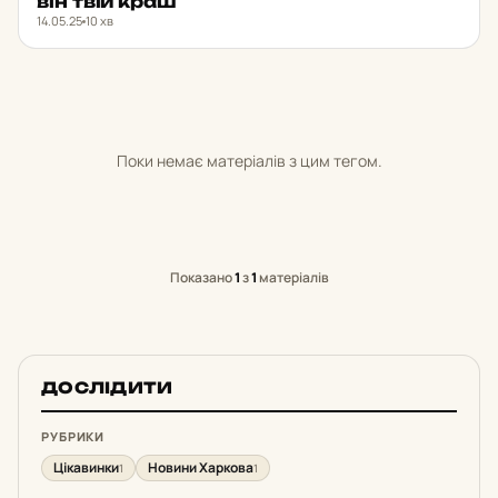
він твій краш
14.05.25
10 хв
Поки немає матеріалів з цим тегом.
Показано
1
з
1
матеріалів
ДОСЛІДИТИ
РУБРИКИ
Цікавинки
Новини Харкова
1
1