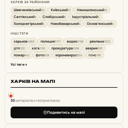
ХАРКІВ ЗА РАЙОНАМИ
Шевченківський
Київський
Немишлянський
20
13
10
Салтівський
Слобідський
Індустріальний
9
8
5
Холодногірський
Новобаварський
Основ’янський
5
4
0
ІНШІ ТЕГИ
харьков
полиция
видео
реклама
4969
3717
2198
1632
дтп
хога
прокуратура
авария
1251
1100
1098
893
пожар
фото
коронавирус
гсчс
842
838
834
785
Усі теги
ХАРКІВ НА МАПІ
30
матеріалів з геоприв'язкою
Подивитись на мапі