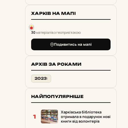
ХАРКІВ НА МАПІ
30
матеріалів з геоприв'язкою
Подивитись на мапі
АРХІВ ЗА РОКАМИ
2023
1
НАЙПОПУЛЯРНІШЕ
Харківська бібліотека
1
отримала в подарунок нові
книги від волонтерів