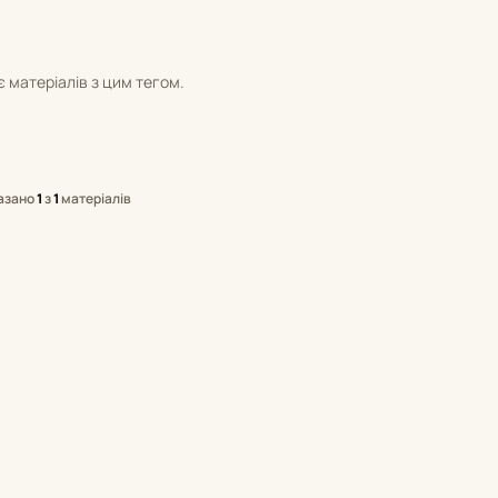
 матеріалів з цим тегом.
азано
1
з
1
матеріалів