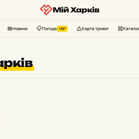
Мій Харків
Новини
Погода
Карта тривог
Катало
+24°
арків