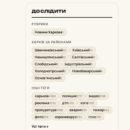
ДОСЛІДИТИ
РУБРИКИ
Новини Харкова
1
ХАРКІВ ЗА РАЙОНАМИ
Шевченківський
Київський
20
13
Немишлянський
Салтівський
10
9
Слобідський
Індустріальний
8
5
Холодногірський
Новобаварський
5
4
Основ’янський
0
ІНШІ ТЕГИ
харьков
полиция
видео
4969
3717
2198
реклама
дтп
хога
1632
1251
1100
прокуратура
авария
пожар
1098
893
842
фото
коронавирус
гсчс
838
834
785
Усі теги