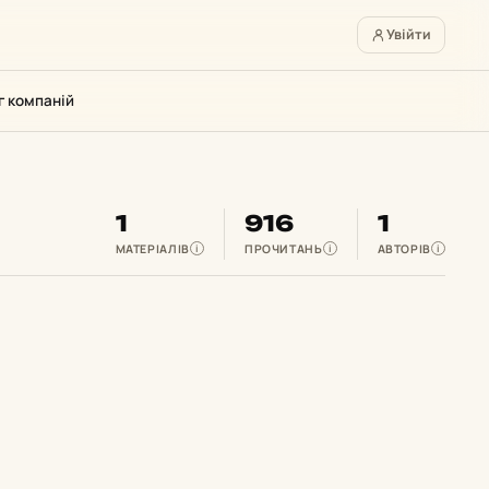
Увійти
г компаній
1
916
1
МАТЕРІАЛІВ
ПРОЧИТАНЬ
АВТОРІВ
i
i
i