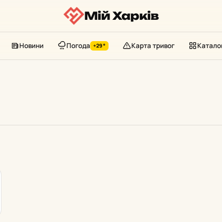
Мій Харків
Новини
Погода
Карта тривог
Катало
+29°