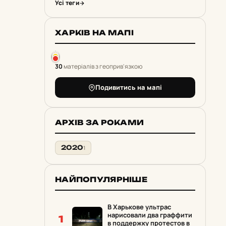
Усі теги
ХАРКІВ НА МАПІ
30
матеріалів з геоприв'язкою
Подивитись на мапі
АРХІВ ЗА РОКАМИ
2020
1
НАЙПОПУЛЯРНІШЕ
В Харькове ультрас
нарисовали два граффити
1
в поддержку протестов в