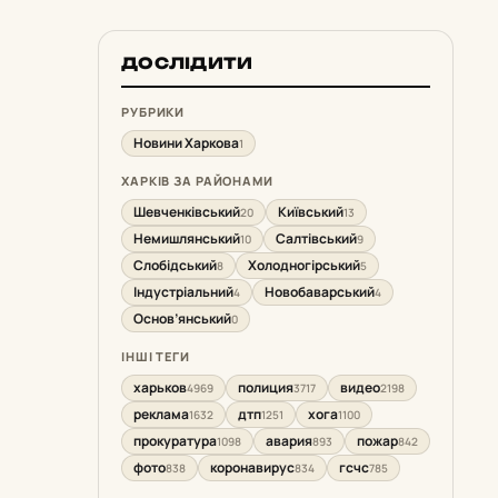
ДОСЛІДИТИ
РУБРИКИ
Новини Харкова
1
ХАРКІВ ЗА РАЙОНАМИ
Шевченківський
Київський
20
13
Немишлянський
Салтівський
10
9
Слобідський
Холодногірський
8
5
Індустріальний
Новобаварський
4
4
Основ’янський
0
ІНШІ ТЕГИ
харьков
полиция
видео
4969
3717
2198
реклама
дтп
хога
1632
1251
1100
прокуратура
авария
пожар
1098
893
842
фото
коронавирус
гсчс
838
834
785