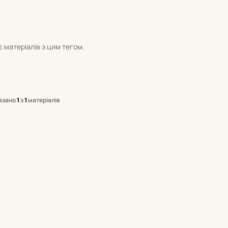
 матеріалів з цим тегом.
азано
1
з
1
матеріалів