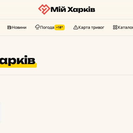
Мій Харків
Новини
Погода
Карта тривог
Катало
+18°
арків