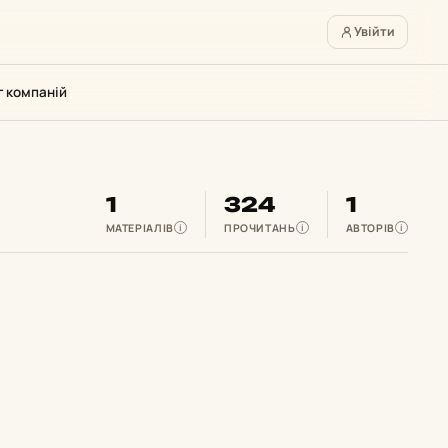
Увійти
г компаній
1
324
1
МАТЕРІАЛІВ
ПРОЧИТАНЬ
АВТОРІВ
i
i
i