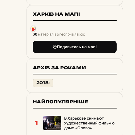
ХАРКІВ НА МАПІ
30
матеріалів з геоприв'язкою
Подивитись на мапі
АРХІВ ЗА РОКАМИ
2018
1
НАЙПОПУЛЯРНІШЕ
В Харькове снимают
1
художественный фильм о
доме «Слово»