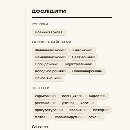
ДОСЛІДИТИ
РУБРИКИ
Новини Харкова
1
ХАРКІВ ЗА РАЙОНАМИ
Шевченківський
Київський
20
13
Немишлянський
Салтівський
10
9
Слобідський
Індустріальний
8
5
Холодногірський
Новобаварський
5
4
Основ’янський
0
ІНШІ ТЕГИ
харьков
полиция
видео
4969
3717
2198
реклама
дтп
хога
1632
1251
1100
прокуратура
авария
пожар
1098
893
842
фото
коронавирус
гсчс
838
834
785
Усі теги