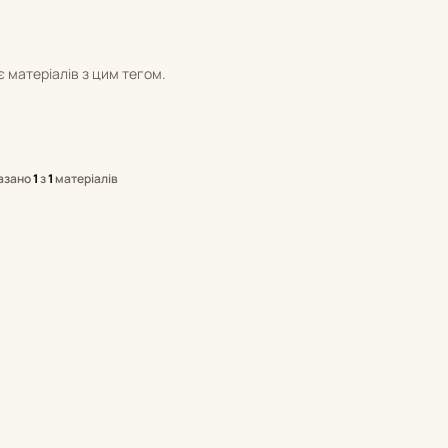
 матеріалів з цим тегом.
азано
1
з
1
матеріалів