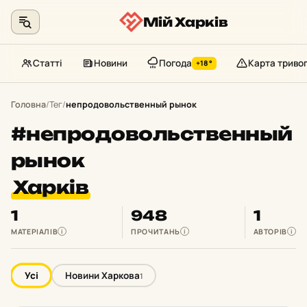
Мій Харків
Статті
Новини
Погода
Карта триво
+18°
Перейти
до
Головна
/
Тег
/
непродовольственный рынок
контенту
#непродовольственный
рынок
Харків
1
948
1
МАТЕРІАЛІВ
ПРОЧИТАНЬ
АВТОРІВ
i
i
i
Усі
Новини Харкова
1