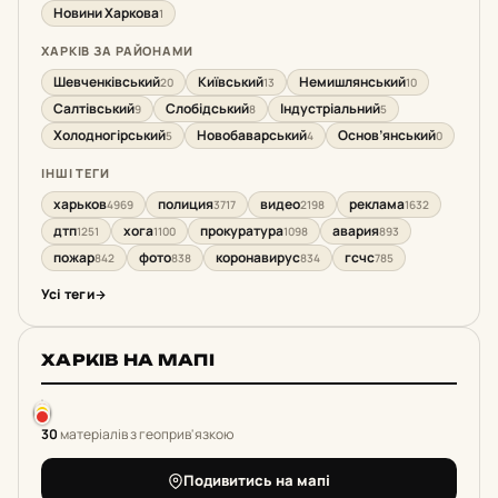
Новини Харкова
1
ХАРКІВ ЗА РАЙОНАМИ
Шевченківський
Київський
Немишлянський
20
13
10
Салтівський
Слобідський
Індустріальний
9
8
5
Холодногірський
Новобаварський
Основ’янський
5
4
0
ІНШІ ТЕГИ
харьков
полиция
видео
реклама
4969
3717
2198
1632
дтп
хога
прокуратура
авария
1251
1100
1098
893
пожар
фото
коронавирус
гсчс
842
838
834
785
Усі теги
ХАРКІВ НА МАПІ
30
матеріалів з геоприв'язкою
Подивитись на мапі