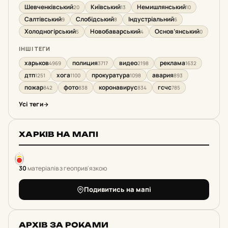
Шевченківський
Київський
Немишлянський
20
13
10
Салтівський
Слобідський
Індустріальний
9
8
6
Холодногірський
Новобаварський
Основ’янський
5
4
0
ІНШІ ТЕГИ
харьков
полиция
видео
реклама
4969
3717
2198
1632
дтп
хога
прокуратура
авария
1251
1100
1098
893
пожар
фото
коронавирус
гсчс
842
838
834
785
Усі теги
ХАРКІВ НА МАПІ
30
матеріалів з геоприв'язкою
Подивитись на мапі
АРХІВ ЗА РОКАМИ