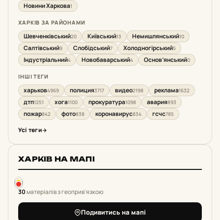
Новини Харкова
1
ХАРКІВ ЗА РАЙОНАМИ
Шевченківський
Київський
Немишлянський
20
13
10
Салтівський
Слобідський
Холодногірський
9
7
5
Індустріальний
Новобаварський
Основ’янський
4
4
0
ІНШІ ТЕГИ
харьков
полиция
видео
реклама
4969
3717
2198
1632
дтп
хога
прокуратура
авария
1251
1100
1098
893
пожар
фото
коронавирус
гсчс
842
838
834
785
Усі теги
ХАРКІВ НА МАПІ
30
матеріалів з геоприв'язкою
Подивитись на мапі