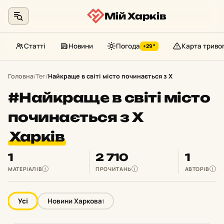
Мій Харків
Статті
Новини
Погода
Карта триво
+29°
Перейти
до
Головна
/
Тег
/
Найкраще в світі місто починається з Х
контенту
#Найкраще в світі місто
починається з Х
Харків
1
2 710
1
МАТЕРІАЛІВ
ПРОЧИТАНЬ
АВТОРІВ
i
i
i
Усі
Новини Харкова
1