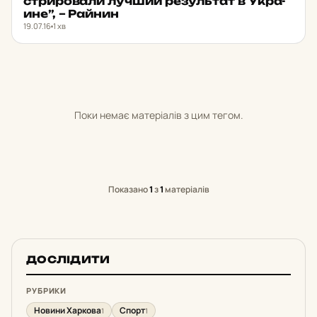
стри­ро­ва­ли лучший ре­зуль­тат в Ук­ра­
и­не”, – Райнин
19.07.16
1 хв
Поки немає матеріалів з цим тегом.
Показано
1
з
1
матеріалів
ДОСЛІДИТИ
РУБРИКИ
Новини Харкова
Спорт
1
1