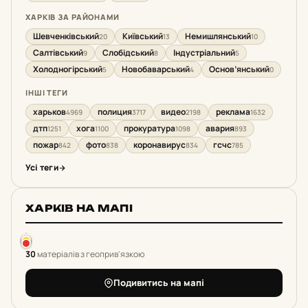
ХАРКІВ ЗА РАЙОНАМИ
Шевченківський
Київський
Немишлянський
20
13
10
Салтівський
Слобідський
Індустріальний
9
8
5
Холодногірський
Новобаварський
Основ’янський
5
4
0
ІНШІ ТЕГИ
харьков
полиция
видео
реклама
4969
3717
2198
1632
дтп
хога
прокуратура
авария
1251
1100
1098
893
пожар
фото
коронавирус
гсчс
842
838
834
785
Усі теги
ХАРКІВ НА МАПІ
30
матеріалів з геоприв'язкою
Подивитись на мапі