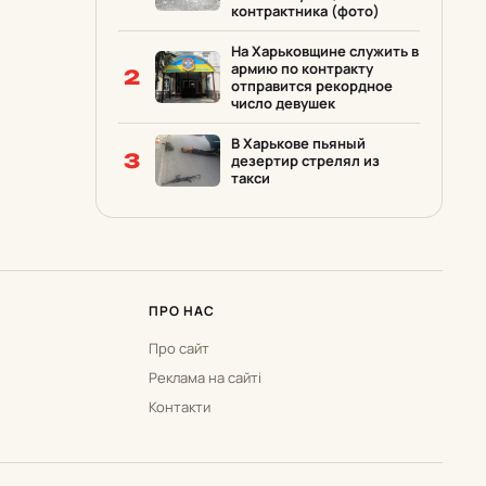
контрактника (фото)
На Харьковщине служить в
армию по контракту
2
отправится рекордное
число девушек
В Харькове пьяный
3
дезертир стрелял из
такси
ПРО НАС
Про сайт
Реклама на сайті
Контакти