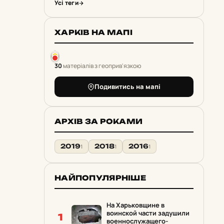
Усі теги
ХАРКІВ НА МАПІ
30
матеріалів з геоприв'язкою
Подивитись на мапі
АРХІВ ЗА РОКАМИ
2019
2018
2016
1
1
1
НАЙПОПУЛЯРНІШЕ
На Харьковщине в
воинской части задушили
1
военнослужащего-