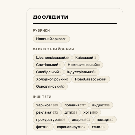
ДОСЛІДИТИ
РУБРИКИ
Новини Харкова
3
ХАРКІВ ЗА РАЙОНАМИ
Шевченківський
Київський
20
13
Салтівський
Немишлянський
10
10
Слобідський
Індустріальний
8
6
Холодногірський
Новобаварський
5
4
Основ’янський
0
ІНШІ ТЕГИ
харьков
полиция
видео
4969
3717
2198
реклама
дтп
хога
1632
1251
1100
прокуратура
авария
пожар
1098
893
842
фото
коронавирус
гсчс
838
834
785