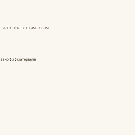
 матеріалів з цим тегом.
азано
3
з
3
матеріалів