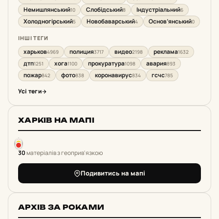
Немишлянський
Слобідський
Індустріальний
10
8
6
Холодногірський
Новобаварський
Основ’янський
5
4
0
ІНШІ ТЕГИ
харьков
полиция
видео
реклама
4969
3717
2198
1632
дтп
хога
прокуратура
авария
1251
1100
1098
893
пожар
фото
коронавирус
гсчс
842
838
834
785
Усі теги
ХАРКІВ НА МАПІ
30
матеріалів з геоприв'язкою
Подивитись на мапі
АРХІВ ЗА РОКАМИ