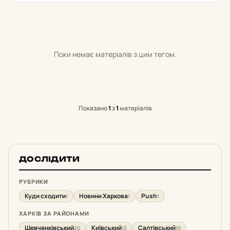
Поки немає матеріалів з цим тегом.
Показано
1
з
1
матеріалів
ДОСЛІДИТИ
РУБРИКИ
Куди сходити
Новини Харкова
Push
1
1
1
ХАРКІВ ЗА РАЙОНАМИ
Шевченківський
Київський
Салтівський
20
13
10