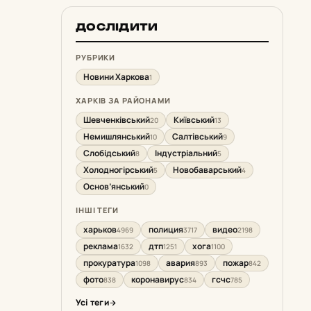
ДОСЛІДИТИ
РУБРИКИ
Новини Харкова
1
ХАРКІВ ЗА РАЙОНАМИ
Шевченківський
Київський
20
13
Немишлянський
Салтівський
10
9
Слобідський
Індустріальний
8
5
Холодногірський
Новобаварський
5
4
Основ’янський
0
ІНШІ ТЕГИ
харьков
полиция
видео
4969
3717
2198
реклама
дтп
хога
1632
1251
1100
прокуратура
авария
пожар
1098
893
842
фото
коронавирус
гсчс
838
834
785
Усі теги