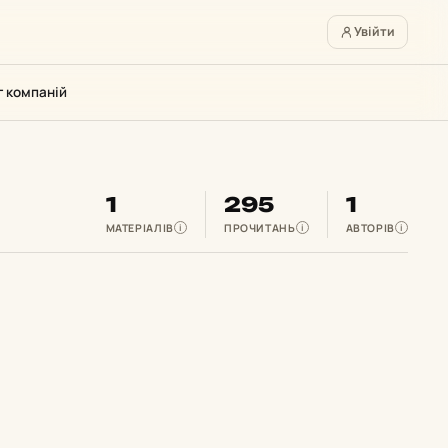
Увійти
г компаній
1
295
1
МАТЕРІАЛІВ
ПРОЧИТАНЬ
АВТОРІВ
i
i
i