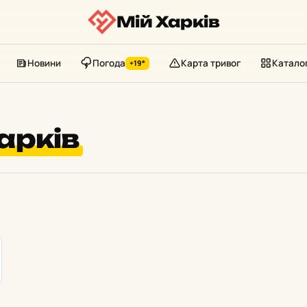
Мій Харків
Новини
Погода
Карта тривог
Катало
+19°
арків