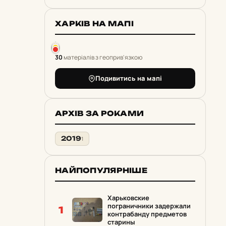
ХАРКІВ НА МАПІ
30
матеріалів з геоприв'язкою
Подивитись на мапі
АРХІВ ЗА РОКАМИ
2019
1
НАЙПОПУЛЯРНІШЕ
Харьковские
пограничники задержали
1
контрабанду предметов
старины