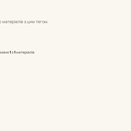
 матеріалів з цим тегом.
азано
1
з
1
матеріалів