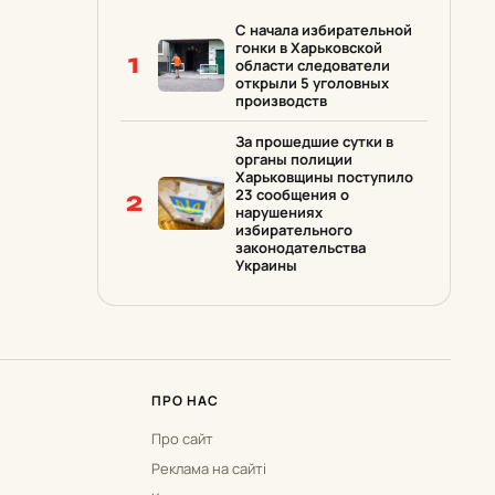
С начала избирательной
гонки в Харьковской
1
области следователи
открыли 5 уголовных
производств
За прошедшие сутки в
органы полиции
Харьковщины поступило
23 сообщения о
2
нарушениях
избирательного
законодательства
Украины
ПРО НАС
Про сайт
Реклама на сайті