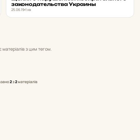
за­ко­но­да­тель­ства Ук­ра­ины
25.06.19
1 хв
 матеріалів з цим тегом.
азано
2
з
2
матеріалів