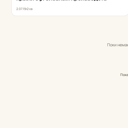
2.07.19
2 хв
Поки немає
Пок