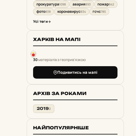
прокуратура
авария
пожар
1098
893
842
фото
коронавирус
гсчс
838
834
785
Усі теги
ХАРКІВ НА МАПІ
30
матеріалів з геоприв'язкою
Подивитись на мапі
АРХІВ ЗА РОКАМИ
2019
2
НАЙПОПУЛЯРНІШЕ