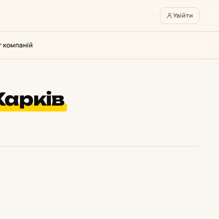
Увійти
г компаній
Харків