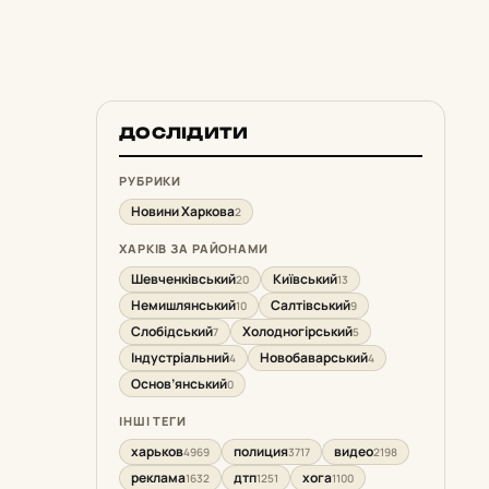
ДОСЛІДИТИ
РУБРИКИ
Новини Харкова
2
ХАРКІВ ЗА РАЙОНАМИ
Шевченківський
Київський
20
13
Немишлянський
Салтівський
10
9
Слобідський
Холодногірський
7
5
Індустріальний
Новобаварський
4
4
Основ’янський
0
ІНШІ ТЕГИ
харьков
полиция
видео
4969
3717
2198
реклама
дтп
хога
1632
1251
1100