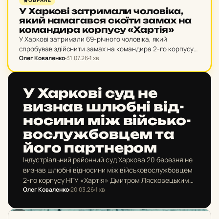
ОБРАНЕ
У Хар­ко­ві зат­ри­ма­ли чо­ло­ві­ка,
який на­ма­гав­ся скоїти замах на
ко­ман­ди­ра кор­пу­су «Хартія»
У Харкові затримали 69-річного чоловіка, який
спробував здійснити замах на командира 2-го корпусу
Олег Коваленко
31.07.26
1 хв
НГУ «Хартія» Ігоря Оболєнського. Нападник підійшов до
командира зі спини, але зброя не спрацювала. Його
завербували російські…
НОВИНИ ХАРКОВА
У Хар­ко­ві суд не
визнав шлюбні від­
но­си­ни між вій­сько­
вос­луж­бов­цем та
його пар­тне­ром
Індустріальний районний суд Харкова 20 березня не
визнав шлюбні відносини між військовослужбовцем
2-го корпусу НГУ «Хартія» Дмитром Лясковецьким
Олег Коваленко
20.03.26
1 хв
та його партнером Євгенієм Донцем.