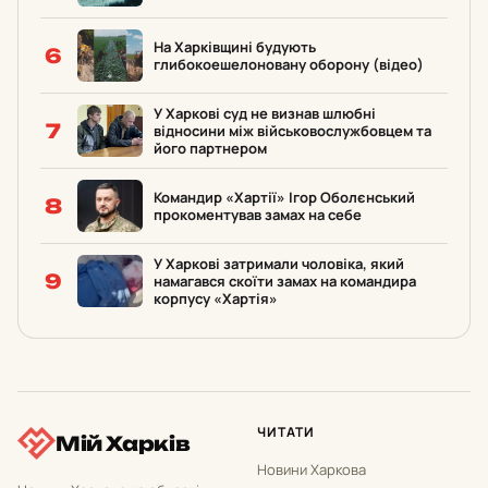
На Харківщині будують
6
глибокоешелоновану оборону (відео)
У Харкові суд не визнав шлюбні
7
відносини між військовослужбовцем та
його партнером
Командир «Хартії» Ігор Оболєнський
8
прокоментував замах на себе
У Харкові затримали чоловіка, який
9
намагався скоїти замах на командира
корпусу «Хартія»
ЧИТАТИ
Мій Харків
Новини Харкова