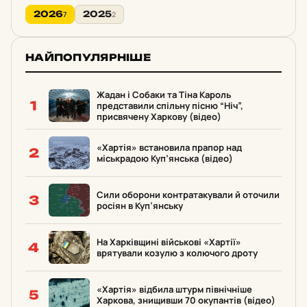
2026
2025
7
2
НАЙПОПУЛЯРНІШЕ
Жадан і Собаки та Тіна Кароль
1
представили спільну пісню “Ніч”,
присвячену Харкову (відео)
«Хартія» встановила прапор над
2
міськрадою Куп’янська (відео)
Сили оборони контратакували й оточили
3
росіян в Куп’янську
На Харківщині військові «Хартії»
4
врятували козулю з колючого дроту
«Хартія» відбила штурм північніше
5
Харкова, знищивши 70 окупантів (відео)