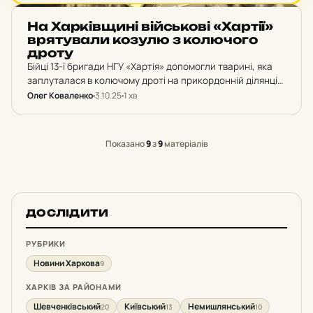
НОВИНИ ХАРКОВА
На Хар­ків­щи­ні вій­сько­ві «Хартії»
вря­ту­ва­ли козулю з ко­лю­чо­го
дроту
Бійці 13-ї бригади НГУ «Хартія» допомогли тварині, яка
заплуталася в колючому дроті на прикордонній ділянці
Харківщини. Відео
Олег Коваленко
3.10.25
1 хв
Показано
9
з
9
матеріалів
ДОСЛІДИТИ
РУБРИКИ
Новини Харкова
9
ХАРКІВ ЗА РАЙОНАМИ
Шевченківський
Київський
Немишлянський
20
13
10