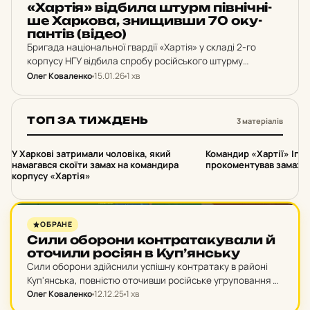
НОВИНИ ХАРКОВА
«Хартія» від­би­ла штурм пів­ніч­ні­
ше Хар­ко­ва, зни­щив­ши 70 оку­
пан­тів (відео)
Бригада національної гвардії «Хартія» у складі 2-го
корпусу НГУ відбила спробу російського штурму
північніше Харкова, знищивши близько 70 окупантів. На
Олег Коваленко
15.01.26
1 хв
оприлюдненому відео видно атаки дронів по росіянах
посеред поля.
ТОП ЗА ТИЖДЕНЬ
3 матеріалів
1
2
У Харкові затримали чоловіка, який
Командир «Хартії» Іго
намагався скоїти замах на командира
прокоментував замах н
корпусу «Хартія»
НОВИНИ ХАРКОВА
ОБРАНЕ
Сили обо­ро­ни кон­тра­та­ку­ва­ли й
ото­чи­ли росіян в Куп’ян­ську
Сили оборони здійснили успішну контратаку в районі
Куп'янська, повністю оточивши російське угруповання в
місті. За попередніми даними, в місті залишилося
Олег Коваленко
12.12.25
1 хв
близько 200 окупантів.