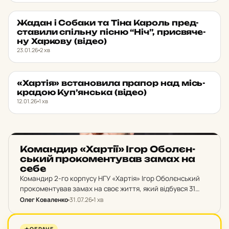
Жадан і Собаки та Тіна Кароль пред­
НОВИНИ ХАРКОВА
★ ОБРАНЕ
ста­ви­ли спіль­ну пісню “Ніч”, прис­вя­че­
ну Хар­ко­ву (відео)
23.01.26
2 хв
«Хартія» вста­но­ви­ла прапор над місь­
НОВИНИ ХАРКОВА
★ ОБРАНЕ
кра­дою Куп’янська (відео)
12.01.26
1 хв
НОВИНИ ХАРКОВА
Ко­ман­дир «Хартії» Ігор Обо­лєн­
ський про­ко­мен­ту­вав замах на
себе
Командир 2-го корпусу НГУ «Хартія» Ігор Оболєнський
прокоментував замах на своє життя, який відбувся 31
липня в Харкові. Військовий назвав інцидент ознакою
Олег Коваленко
31.07.26
1 хв
того, що російські спецслужби б'ють тривогу, а
український…
НОВИНИ ХАРКОВА