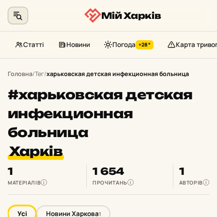
Мій Харків
Статті
Новини
Погода
Карта триво
+28°
Перейти
до
Головна
/
Тег
/
харьковская детская инфекционная больница
контенту
#харьковская детская
инфекционная
больница
Харків
1
1 654
1
МАТЕРІАЛІВ
ПРОЧИТАНЬ
АВТОРІВ
i
i
i
Усі
Новини Харкова
1