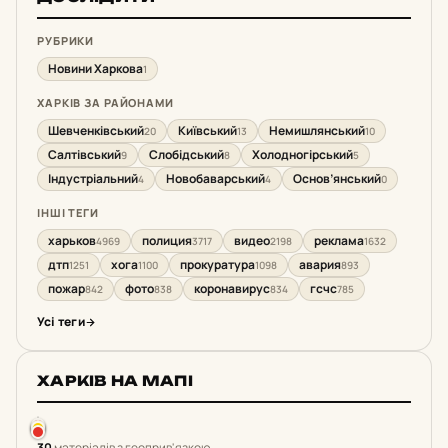
РУБРИКИ
Новини Харкова
1
ХАРКІВ ЗА РАЙОНАМИ
Шевченківський
Київський
Немишлянський
20
13
10
Салтівський
Слобідський
Холодногірський
9
8
5
Індустріальний
Новобаварський
Основ’янський
4
4
0
ІНШІ ТЕГИ
харьков
полиция
видео
реклама
4969
3717
2198
1632
дтп
хога
прокуратура
авария
1251
1100
1098
893
пожар
фото
коронавирус
гсчс
842
838
834
785
Усі теги
ХАРКІВ НА МАПІ
30
матеріалів з геоприв'язкою