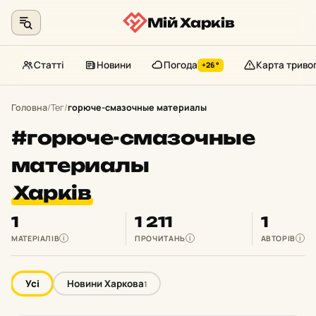
Мій Харків
Статті
Новини
Погода
Карта триво
+26°
Перейти
до
Головна
/
Тег
/
горюче-смазочные материалы
контенту
#горюче-смазочные
материалы
Харків
1
1 211
1
МАТЕРІАЛІВ
ПРОЧИТАНЬ
АВТОРІВ
i
i
i
Усі
Новини Харкова
1