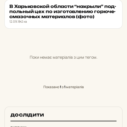
В Харь­ков­ской об­лас­ти “нак­рыли” под­
НОВИНИ ХАРКОВА
★ ОБРАНЕ
польный цех по из­го­тов­ле­нию горюче-
сма­зочных ма­те­ри­а­лов (фото)
12.09.18
2 хв
Поки немає матеріалів з цим тегом.
Показано
1
з
1
матеріалів
ДОСЛІДИТИ