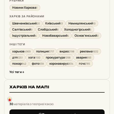
РУБРИКИ
Новини Харкова
1
ХАРКІВ ЗА РАЙОНАМИ
Шевченківський
Київський
Немишлянський
20
13
10
Салтівський
Слобідський
Холодногірський
9
8
5
Індустріальний
Новобаварський
Основ’янський
4
4
0
ІНШІ ТЕГИ
харьков
полиция
видео
реклама
4969
3717
2198
1632
дтп
хога
прокуратура
авария
1251
1100
1098
893
пожар
фото
коронавирус
гсчс
842
838
834
785
Усі теги
ХАРКІВ НА МАПІ
30
матеріалів з геоприв'язкою