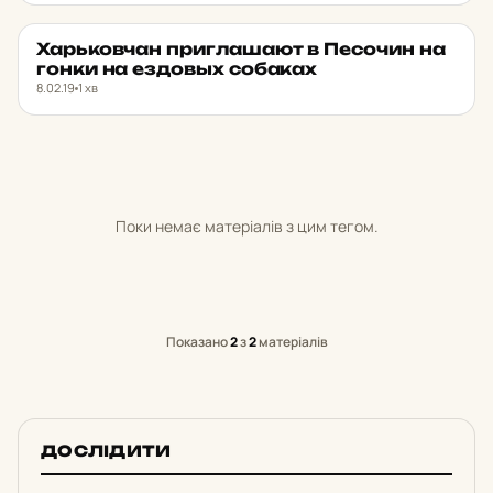
Харь­ков­чан приг­ла­ша­ют в Пе­со­чин на
НОВИНИ ХАРКОВА
★ ОБРАНЕ
гонки на ез­довых со­ба­ках
8.02.19
1 хв
Поки немає матеріалів з цим тегом.
Показано
2
з
2
матеріалів
ДОСЛІДИТИ