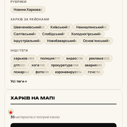
РУБРИКИ
Новини Харкова
2
ХАРКІВ ЗА РАЙОНАМИ
Шевченківський
Київський
Немишлянський
20
13
10
Салтівський
Слобідський
Холодногірський
9
7
5
Індустріальний
Новобаварський
Основ’янський
4
4
0
ІНШІ ТЕГИ
харьков
полиция
видео
реклама
4969
3717
2198
1632
дтп
хога
прокуратура
авария
1251
1100
1098
893
пожар
фото
коронавирус
гсчс
842
838
834
785
Усі теги
ХАРКІВ НА МАПІ
30
матеріалів з геоприв'язкою