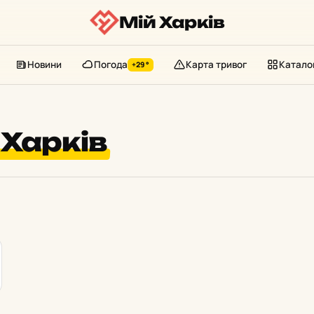
Мій Харків
Новини
Погода
Карта тривог
Катало
+29°
Харків