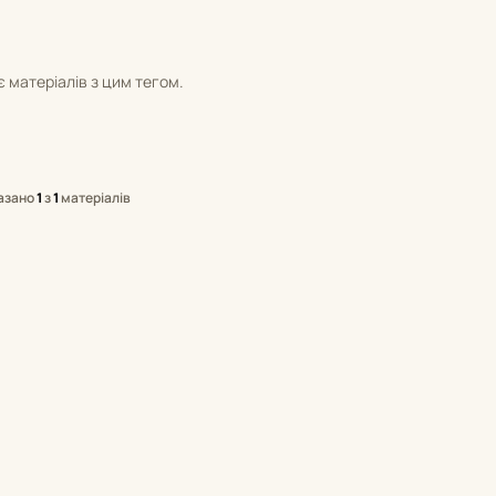
 матеріалів з цим тегом.
азано
1
з
1
матеріалів