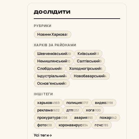
ДОСЛІДИТИ
РУБРИКИ
Новини Харкова
1
ХАРКІВ ЗА РАЙОНАМИ
Шевченківський
Київський
20
13
Немишлянський
Салтівський
10
9
Слобідський
Холодногірський
8
5
Індустріальний
Новобаварський
4
4
Основ’янський
0
ІНШІ ТЕГИ
харьков
полиция
видео
4969
3717
2198
реклама
дтп
хога
1632
1251
1100
прокуратура
авария
пожар
1098
893
842
фото
коронавирус
гсчс
838
834
785
Усі теги