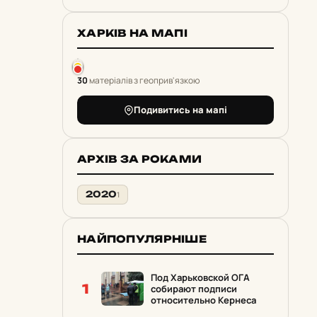
ХАРКІВ НА МАПІ
30
матеріалів з геоприв'язкою
Подивитись на мапі
АРХІВ ЗА РОКАМИ
2020
1
НАЙПОПУЛЯРНІШЕ
Под Харьковской ОГА
1
собирают подписи
относительно Кернеса