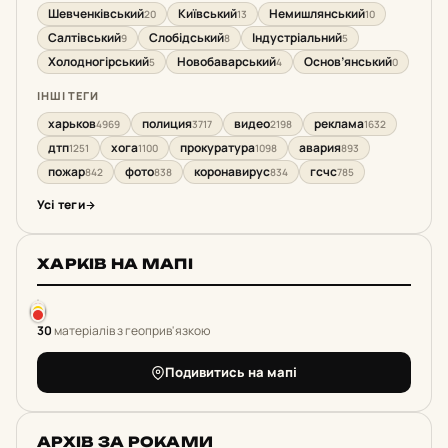
Шевченківський
Київський
Немишлянський
20
13
10
Салтівський
Слобідський
Індустріальний
9
8
5
Холодногірський
Новобаварський
Основ’янський
5
4
0
ІНШІ ТЕГИ
харьков
полиция
видео
реклама
4969
3717
2198
1632
дтп
хога
прокуратура
авария
1251
1100
1098
893
пожар
фото
коронавирус
гсчс
842
838
834
785
Усі теги
ХАРКІВ НА МАПІ
30
матеріалів з геоприв'язкою
Подивитись на мапі
АРХІВ ЗА РОКАМИ