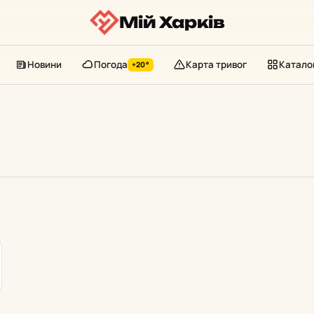
Мій Харків
Новини
Погода
Карта тривог
Катало
+20°