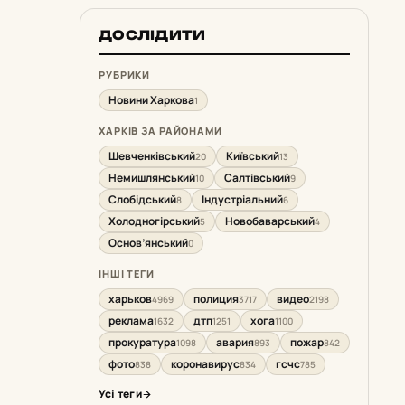
ДОСЛІДИТИ
РУБРИКИ
Новини Харкова
1
ХАРКІВ ЗА РАЙОНАМИ
Шевченківський
Київський
20
13
Немишлянський
Салтівський
10
9
Слобідський
Індустріальний
8
6
Холодногірський
Новобаварський
5
4
Основ’янський
0
ІНШІ ТЕГИ
харьков
полиция
видео
4969
3717
2198
реклама
дтп
хога
1632
1251
1100
прокуратура
авария
пожар
1098
893
842
фото
коронавирус
гсчс
838
834
785
Усі теги