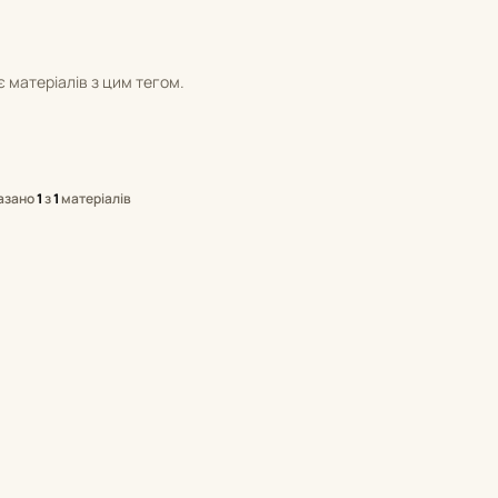
 матеріалів з цим тегом.
азано
1
з
1
матеріалів