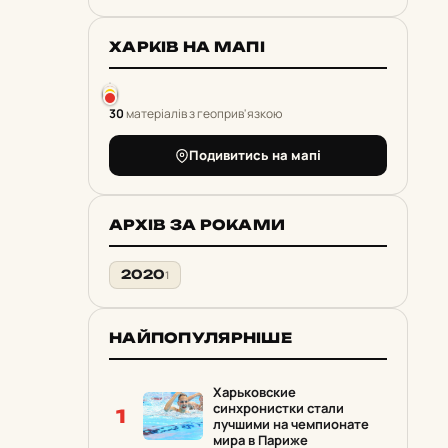
ХАРКІВ НА МАПІ
30
матеріалів з геоприв'язкою
Подивитись на мапі
АРХІВ ЗА РОКАМИ
2020
1
НАЙПОПУЛЯРНІШЕ
Харьковские
синхронистки стали
1
лучшими на чемпионате
мира в Париже