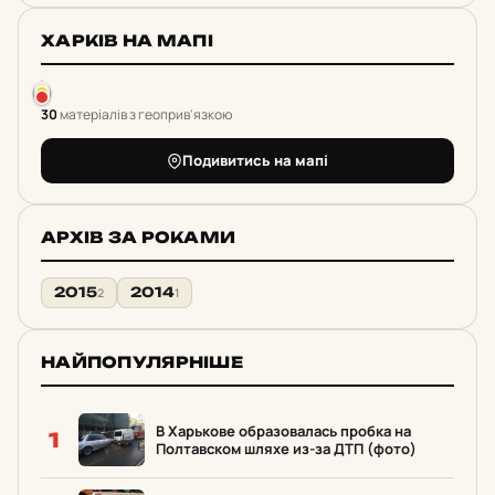
ХАРКІВ НА МАПІ
30
матеріалів з геоприв'язкою
Подивитись на мапі
АРХІВ ЗА РОКАМИ
2015
2014
2
1
НАЙПОПУЛЯРНІШЕ
В Харькове образовалась пробка на
1
Полтавском шляхе из-за ДТП (фото)