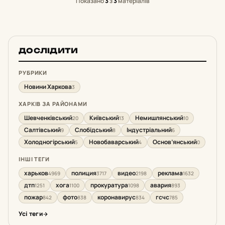
Показано
3
з
3
матеріалів
ДОСЛІДИТИ
РУБРИКИ
Новини Харкова
3
ХАРКІВ ЗА РАЙОНАМИ
Шевченківський
Київський
Немишлянський
20
13
10
Салтівський
Слобідський
Індустріальний
9
8
6
Холодногірський
Новобаварський
Основ’янський
5
4
0
ІНШІ ТЕГИ
харьков
полиция
видео
реклама
4969
3717
2198
1632
дтп
хога
прокуратура
авария
1251
1100
1098
893
пожар
фото
коронавирус
гсчс
842
838
834
785
Усі теги