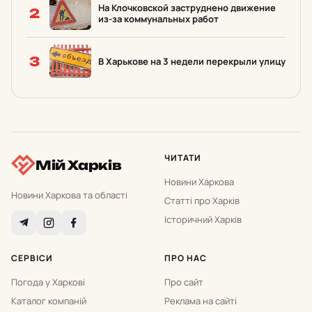
На Клочковской заструднено движение
2
из-за коммунальных работ
3
В Харькове на 3 недели перекрыли улицу
ЧИТАТИ
Мій Харків
Новини Харкова
Новини Харкова та області
Статті про Харків
Історичний Харків
СЕРВІСИ
ПРО НАС
Погода у Харкові
Про сайт
Каталог компаній
Реклама на сайті