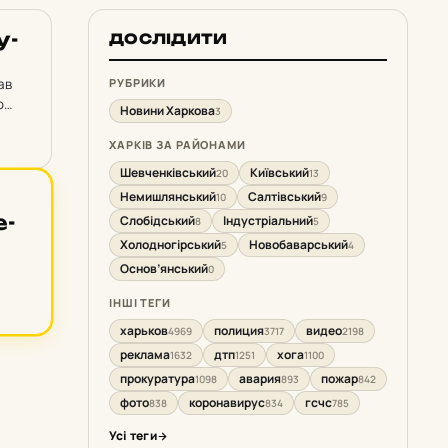
у­
ДОСЛІДИТИ
ав
РУБРИКИ
о
Новини Харкова
3
ясь
ХАРКІВ ЗА РАЙОНАМИ
Шевченківський
Київський
20
13
Немишлянський
Салтівський
10
9
е­
Слобідський
Індустріальний
8
5
Холодногірський
Новобаварський
5
4
Основ’янський
0
ІНШІ ТЕГИ
харьков
полиция
видео
4969
3717
2198
реклама
дтп
хога
1632
1251
1100
прокуратура
авария
пожар
1098
893
842
фото
коронавирус
гсчс
838
834
785
Усі теги