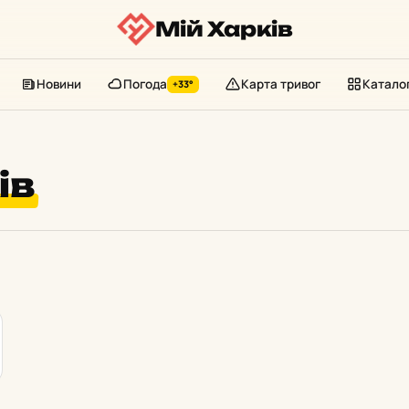
Мій Харків
Новини
Погода
Карта тривог
Катало
+33°
ів