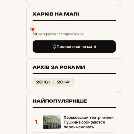
ХАРКІВ НА МАПІ
30
матеріалів з геоприв'язкою
Подивитись на мапі
АРХІВ ЗА РОКАМИ
2016
2014
2
1
НАЙПОПУЛЯРНІШЕ
Харьковский театр имени
1
Пушкина собираются
переименовать