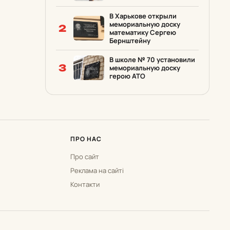
В Харькове открыли
мемориальную доску
2
математику Сергею
Бернштейну
В школе № 70 установили
3
мемориальную доску
герою АТО
ПРО НАС
Про сайт
Реклама на сайті
Контакти