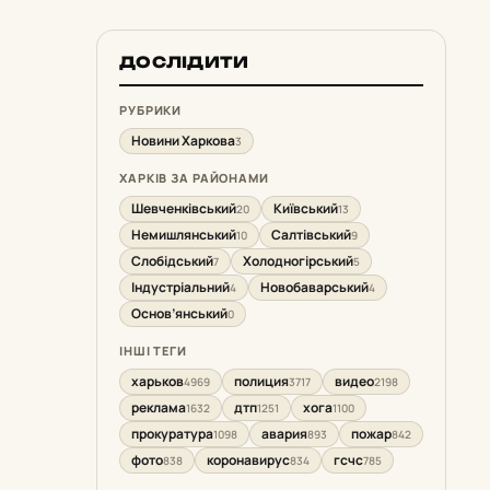
ДОСЛІДИТИ
РУБРИКИ
Новини Харкова
3
ХАРКІВ ЗА РАЙОНАМИ
Шевченківський
Київський
20
13
Немишлянський
Салтівський
10
9
Слобідський
Холодногірський
7
5
Індустріальний
Новобаварський
4
4
Основ’янський
0
ІНШІ ТЕГИ
харьков
полиция
видео
4969
3717
2198
реклама
дтп
хога
1632
1251
1100
прокуратура
авария
пожар
1098
893
842
фото
коронавирус
гсчс
838
834
785