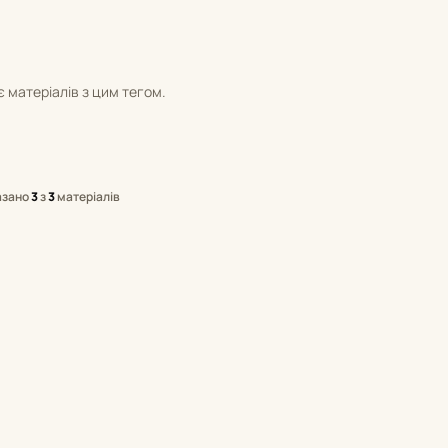
 матеріалів з цим тегом.
азано
3
з
3
матеріалів