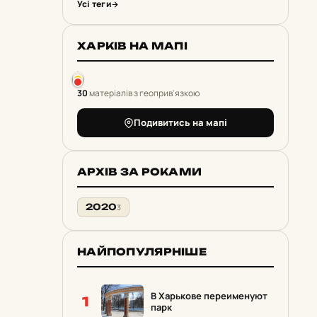
Усі теги
ХАРКІВ НА МАПІ
30
матеріалів з геоприв'язкою
Подивитись на мапі
АРХІВ ЗА РОКАМИ
2020
3
НАЙПОПУЛЯРНІШЕ
В Харькове переименуют
1
парк