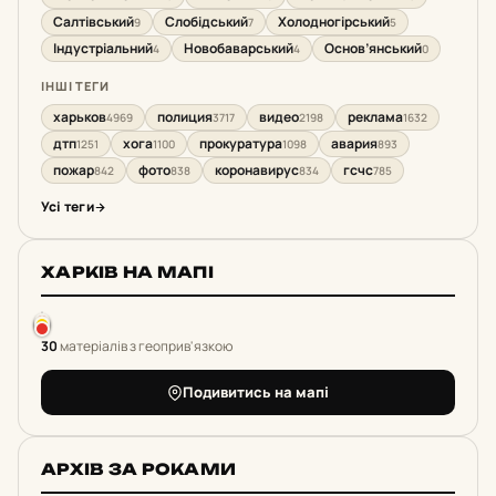
Салтівський
Слобідський
Холодногірський
9
7
5
Індустріальний
Новобаварський
Основ’янський
4
4
0
ІНШІ ТЕГИ
харьков
полиция
видео
реклама
4969
3717
2198
1632
дтп
хога
прокуратура
авария
1251
1100
1098
893
пожар
фото
коронавирус
гсчс
842
838
834
785
Усі теги
ХАРКІВ НА МАПІ
30
матеріалів з геоприв'язкою
Подивитись на мапі
АРХІВ ЗА РОКАМИ