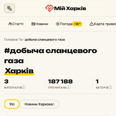
Мій Харків
Статті
Новини
Погода
Карта триво
+26°
Перейти
до
Головна
/
Тег
/
добыча сланцевого газа
контенту
#добыча сланцевого
газа
Харків
3
187 188
1
МАТЕРІАЛІВ
ПРОЧИТАНЬ
АВТОРІВ
i
i
i
Усі
Новини Харкова
3