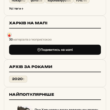
пожар
фото
коронавирус
гсчс
842
838
834
785
Усі теги
ХАРКІВ НА МАПІ
30
матеріалів з геоприв'язкою
Подивитись на мапі
АРХІВ ЗА РОКАМИ
2020
3
НАЙПОПУЛЯРНІШЕ
Под Харьковом люди перекрыли трассу