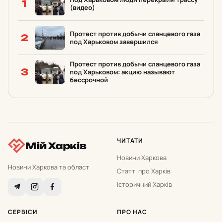
1
(видео)
Протест против добычи сланцевого газа
2
под Харьковом завершился
Протест против добычи сланцевого газа
3
под Харьковом: акцию называют
бессрочной
ЧИТАТИ
Мій Харків
Новини Харкова
Новини Харкова та області
Статті про Харків
Історичний Харків
СЕРВІСИ
ПРО НАС