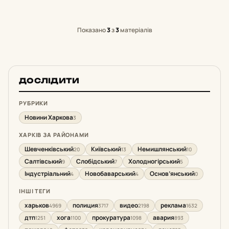
Показано
3
з
3
матеріалів
ДОСЛІДИТИ
РУБРИКИ
Новини Харкова
3
ХАРКІВ ЗА РАЙОНАМИ
Шевченківський
Київський
Немишлянський
20
13
10
Салтівський
Слобідський
Холодногірський
9
7
5
Індустріальний
Новобаварський
Основ’янський
4
4
0
ІНШІ ТЕГИ
харьков
полиция
видео
реклама
4969
3717
2198
1632
дтп
хога
прокуратура
авария
1251
1100
1098
893