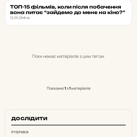
ТОП-15 філь­мів, коли після по­ба­чен­ня
НОВИНИ ХАРКОВА
★ ОБРАНЕ
вона питає “зай­де­мо до мене на кіно?”
12.05.25
8 хв
Поки немає матеріалів з цим тегом.
Показано
1
з
1
матеріалів
ДОСЛІДИТИ
РУБРИКИ