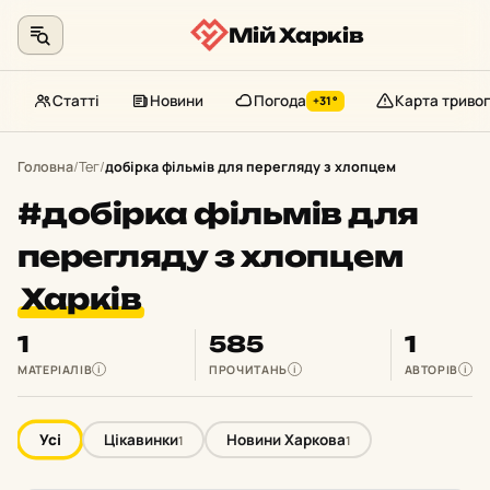
Мій Харків
Статті
Новини
Погода
Карта тривог
+31°
Перейти
до
Головна
/
Тег
/
добірка фільмів для перегляду з хлопцем
контенту
#добірка фільмів для
перегляду з хлопцем
Харків
1
585
1
МАТЕРІАЛІВ
ПРОЧИТАНЬ
АВТОРІВ
i
i
i
Усі
Цікавинки
Новини Харкова
1
1