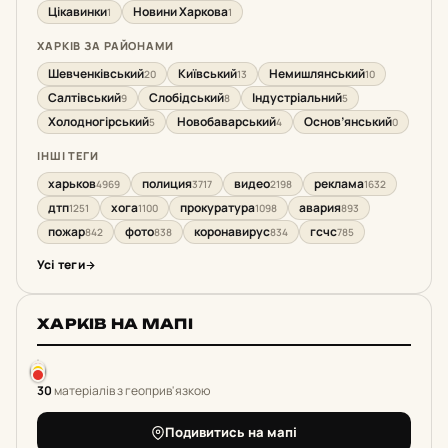
Цікавинки
Новини Харкова
1
1
ХАРКІВ ЗА РАЙОНАМИ
Шевченківський
Київський
Немишлянський
20
13
10
Салтівський
Слобідський
Індустріальний
9
8
5
Холодногірський
Новобаварський
Основ’янський
5
4
0
ІНШІ ТЕГИ
харьков
полиция
видео
реклама
4969
3717
2198
1632
дтп
хога
прокуратура
авария
1251
1100
1098
893
пожар
фото
коронавирус
гсчс
842
838
834
785
Усі теги
ХАРКІВ НА МАПІ
30
матеріалів з геоприв'язкою
Подивитись на мапі