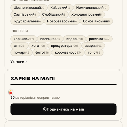
Шевченківський
Київський
Немишлянський
20
13
10
Салтівський
Слобідський
Холодногірський
9
8
5
Індустріальний
Новобаварський
Основ’янський
4
4
0
ІНШІ ТЕГИ
харьков
полиция
видео
реклама
4969
3717
2198
1632
дтп
хога
прокуратура
авария
1251
1100
1098
893
пожар
фото
коронавирус
гсчс
842
838
834
785
Усі теги
ХАРКІВ НА МАПІ
30
матеріалів з геоприв'язкою
Подивитись на мапі