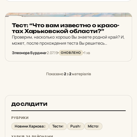
PUSH
Тест: “Что вам из­вес­тно о кра­со­
тах Харь­ков­ской об­лас­ти?”
Проверим, насколько хорошо Вы знаете родной край? И,
может, после прохождения теста Вы решитесь
отправиться на экскурсию.
Элеонора Бурдина
2.07.19
1 хв
ОНОВЛЕНО
Показано
2
з
2
матеріалів
ДОСЛІДИТИ
РУБРИКИ
Новини Харкова
Тести
Push
Місто
2
1
1
1
ХАРКІВ ЗА РАЙОНАМИ