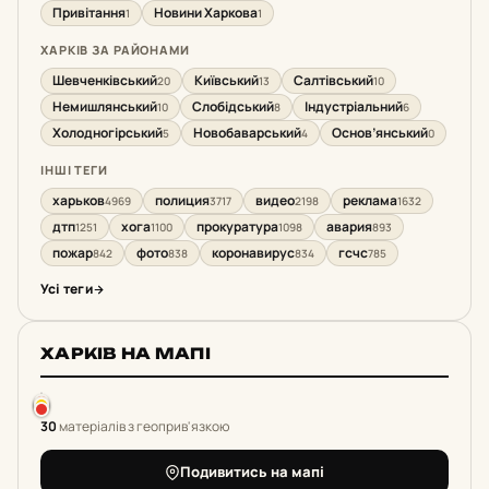
Привітання
Новини Харкова
1
1
ХАРКІВ ЗА РАЙОНАМИ
Шевченківський
Київський
Салтівський
20
13
10
Немишлянський
Слобідський
Індустріальний
10
8
6
Холодногірський
Новобаварський
Основ’янський
5
4
0
ІНШІ ТЕГИ
харьков
полиция
видео
реклама
4969
3717
2198
1632
дтп
хога
прокуратура
авария
1251
1100
1098
893
пожар
фото
коронавирус
гсчс
842
838
834
785
Усі теги
ХАРКІВ НА МАПІ
30
матеріалів з геоприв'язкою
Подивитись на мапі