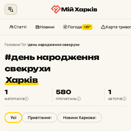
Мій Харків
Статті
Новини
Погода
Карта триво
+25°
Перейти
до
Головна
/
Тег
/
день народження свекрухи
контенту
#день народження
свекрухи
Харків
1
580
1
МАТЕРІАЛІВ
ПРОЧИТАНЬ
АВТОРІВ
i
i
i
Усі
Привітання
Новини Харкова
1
1