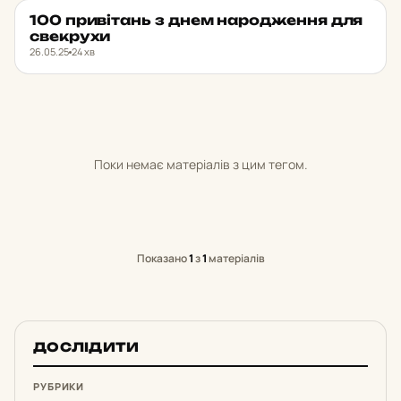
100 при­ві­тань з днем на­ро­джен­ня для
НОВИНИ ХАРКОВА
★ ОБРАНЕ
свек­ру­хи
26.05.25
24 хв
Поки немає матеріалів з цим тегом.
Показано
1
з
1
матеріалів
ДОСЛІДИТИ
РУБРИКИ