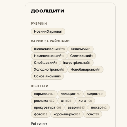
ДОСЛІДИТИ
РУБРИКИ
Новини Харкова
1
ХАРКІВ ЗА РАЙОНАМИ
Шевченківський
Київський
20
13
Немишлянський
Салтівський
10
9
Слобідський
Індустріальний
8
6
Холодногірський
Новобаварський
5
4
Основ’янський
0
ІНШІ ТЕГИ
харьков
полиция
видео
4969
3717
2198
реклама
дтп
хога
1632
1251
1100
прокуратура
авария
пожар
1098
893
842
фото
коронавирус
гсчс
838
834
785
Усі теги