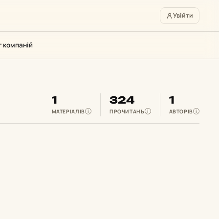
Увійти
г компаній
1
324
1
МАТЕРІАЛІВ
ПРОЧИТАНЬ
АВТОРІВ
i
i
i