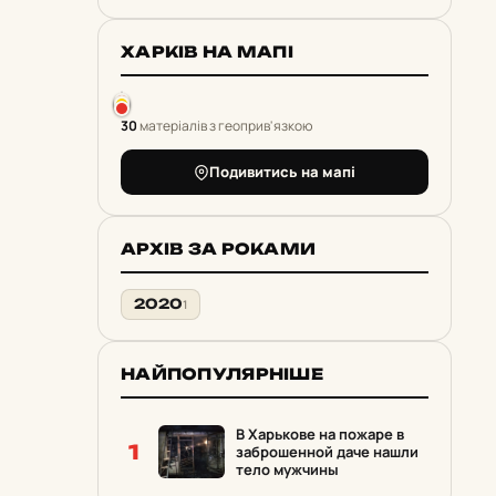
ХАРКІВ НА МАПІ
30
матеріалів з геоприв'язкою
Подивитись на мапі
АРХІВ ЗА РОКАМИ
2020
1
НАЙПОПУЛЯРНІШЕ
В Харькове на пожаре в
1
заброшенной даче нашли
тело мужчины