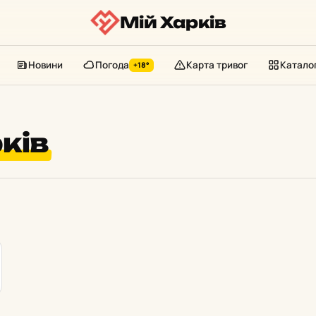
Мій Харків
Новини
Погода
Карта тривог
Катало
+18°
ків