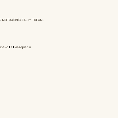
 матеріалів з цим тегом.
азано
1
з
1
матеріалів